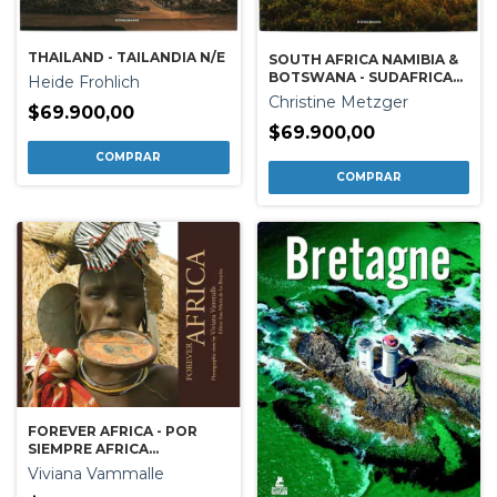
THAILAND - TAILANDIA N/E
SOUTH AFRICA NAMIBIA &
BOTSWANA - SUDAFRICA
Heide Frohlich
NAMIBIA Y BOTSUANA N.E
Christine Metzger
$69.900,00
$69.900,00
FOREVER AFRICA - POR
SIEMPRE AFRICA
(BILINGUE)
Viviana Vammalle