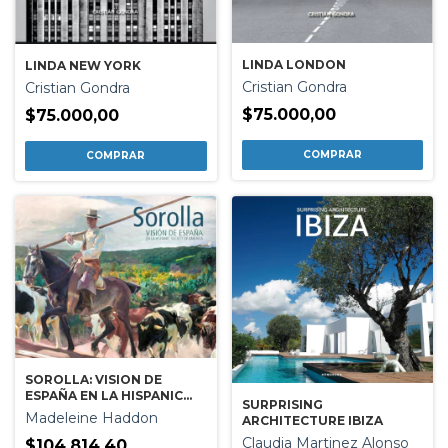
LINDA LONDON
LINDA NEW YORK
Cristian Gondra
Cristian Gondra
$75.000,00
$75.000,00
SOROLLA: VISION DE
ESPAÑA EN LA HISPANIC
SURPRISING
SOCIETY OF AMERICA
Madeleine Haddon
ARCHITECTURE IBIZA
Claudia Martinez Alonso
$104.814,40