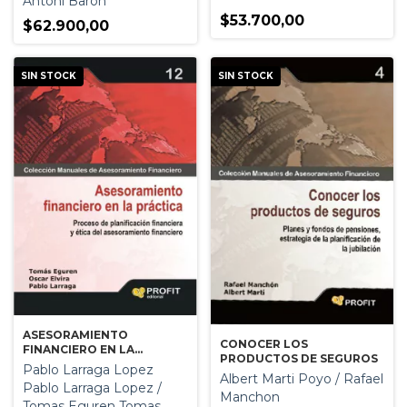
Antoni Baron
$53.700,00
$62.900,00
SIN STOCK
SIN STOCK
ASESORAMIENTO
CONOCER LOS
FINANCIERO EN LA
PRODUCTOS DE SEGUROS
PRACTICA
Pablo Larraga Lopez
Albert Marti Poyo / Rafael
Pablo Larraga Lopez /
Manchon
Tomas Eguren Tomas