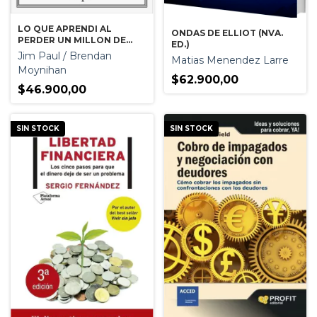
LO QUE APRENDI AL
ONDAS DE ELLIOT (NVA.
PERDER UN MILLON DE
ED.)
DOLARES
Jim Paul / Brendan
Matias Menendez Larre
Moynihan
$62.900,00
$46.900,00
SIN STOCK
SIN STOCK