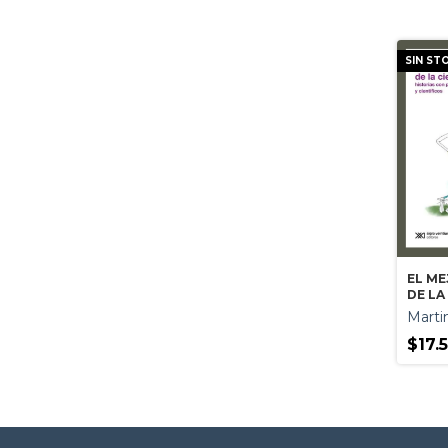
SIN ST
EL M
DE LA
Marti
$17.