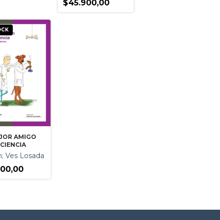
$45.900,00
OCK
EJOR AMIGO
 CIENCIA
n; Ves Losada
500,00