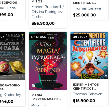
MITOS
 EGIPCIOS
CIENTIFICOS
Manon Bucciarelli /
INCREIBLES PARA
ial Guadal
Thomas Canavan
SORPRENDER -
Cristina Rodriguez
899,00
CIENCIA DIVERTIDA
$25.000,00
Fischer
$56.900,00
OCK
SIN STOCK
SIN STOCK
EXPERIMENTOS
ABORATORIO
CIENTIFICOS
SA
ALUCINANTES -
Thomas Canavan
ng Kindersley
MAGIA
CIENCIA DIVERTIDA
IMPREGNADA DE
$15.900,00
946,00
VENENO UNA
Judy I. Lin