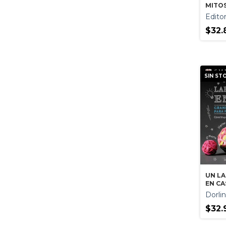
MITOS
Editor
$32.
SIN ST
UN L
EN CA
Dorli
$32.