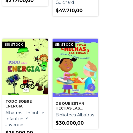
$27.400,00
Guichard
$47.710,00
SIN STOCK
SIN STOCK
TODO SOBRE
DE QUE ESTAN
ENERGIA
HECHAS LAS
Albatros - Infantil >
COSAS?
Biblioteca Albatros
Infantiles Y
$30.000,00
Juveniles
$25.000,00