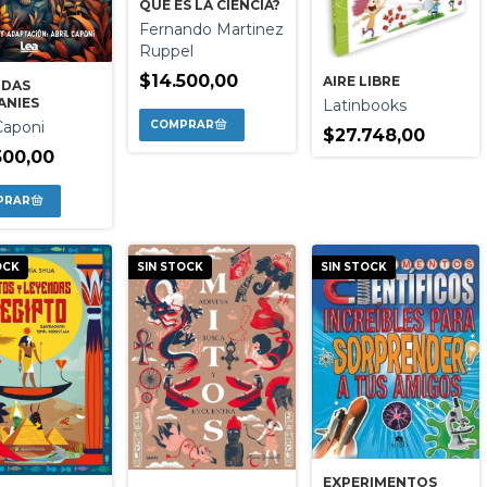
QUE ES LA CIENCIA?
Fernando Martinez
Ruppel
$14.500,00
AIRE LIBRE
NDAS
ANIES
Latinbooks
Caponi
$27.748,00
500,00
OCK
SIN STOCK
SIN STOCK
EXPERIMENTOS