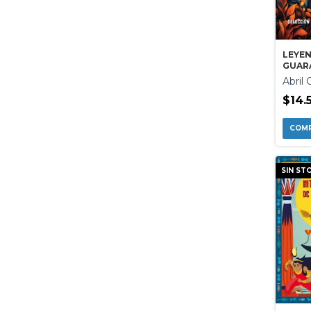
LEYE
GUAR
Abril 
$14.
SIN ST