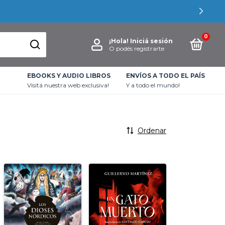
0
¡Hola!
Iniciá sesión
O podés registrarte
EBOOKS Y AUDIO LIBROS
ENVÍOS A TODO EL PAÍS
Visitá nuestra web exclusiva!
Y a todo el mundo!
Ordenar