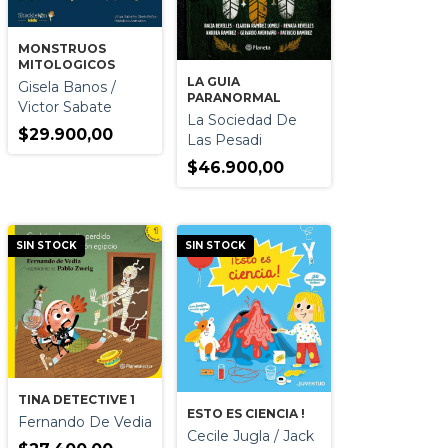
MONSTRUOS
MITOLOGICOS
LA GUIA
Gisela Banos /
PARANORMAL
Victor Sabate
La Sociedad De
$29.900,00
Las Pesadi
$46.900,00
SIN STOCK
SIN STOCK
TINA DETECTIVE 1
ESTO ES CIENCIA !
Fernando De Vedia
Cecile Jugla / Jack