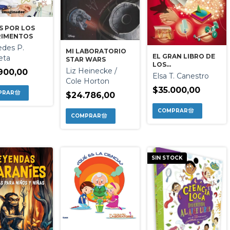
S POR LOS
RIMENTOS
des P.
MI LABORATORIO
EL GRAN LIBRO DE
eta
STAR WARS
LOS
Liz Heinecke /
900,00
EXPERIMENTOS
Elsa T. Canestro
Cole Horton
CON LA LUZ Y EL
AIRE
$35.000,00
$24.786,00
SIN STOCK