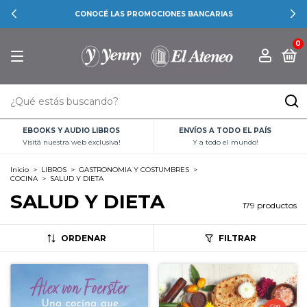
CONOCÉ LAS PROMOCIONES BANCARIAS
0
EBOOKS Y AUDIO LIBROS
ENVÍOS A TODO EL PAÍS
Visitá nuestra web exclusiva!
Y a todo el mundo!
Inicio
>
LIBROS
>
GASTRONOMIA Y COSTUMBRES
>
COCINA
>
SALUD Y DIETA
SALUD Y DIETA
179 productos
ORDENAR
FILTRAR