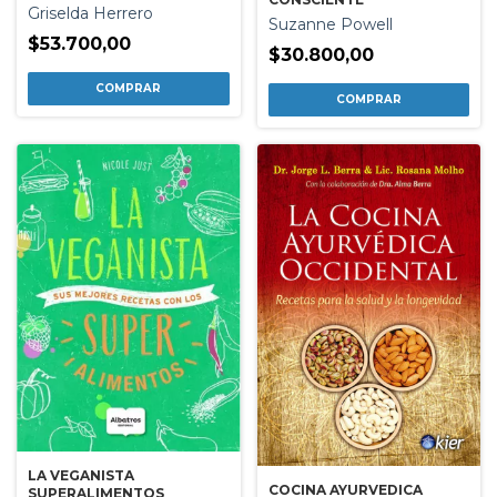
GENIALES
Griselda Herrero
Suzanne Powell
$53.700,00
$30.800,00
LA VEGANISTA
COCINA AYURVEDICA
SUPERALIMENTOS