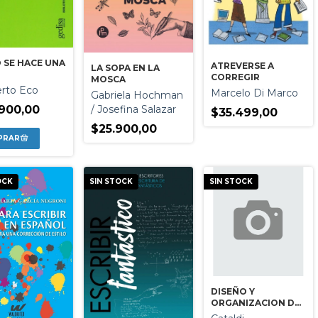
 SE HACE UNA
ATREVERSE A
LA SOPA EN LA
CORREGIR
MOSCA
rto Eco
Marcelo Di Marco
Gabriela Hochman
900,00
/ Josefina Salazar
$35.499,00
$25.900,00
OCK
SIN STOCK
SIN STOCK
DISEÑO Y
ORGANIZACION DE
TESIS