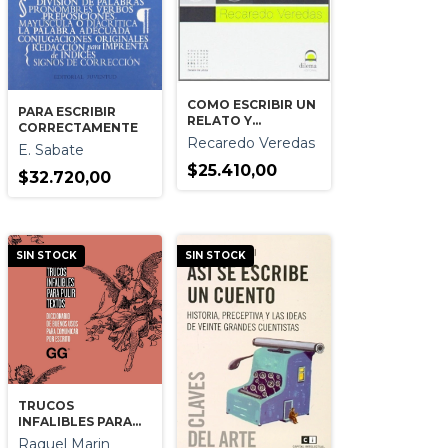
COMO ESCRIBIR UN
PARA ESCRIBIR
RELATO Y
CORRECTAMENTE
PUBLICARLO
Recaredo Veredas
E. Sabate
$25.410,00
$32.720,00
SIN STOCK
SIN STOCK
TRUCOS
INFALIBLES PARA
PULIR TEXTOS
Raquel Marin