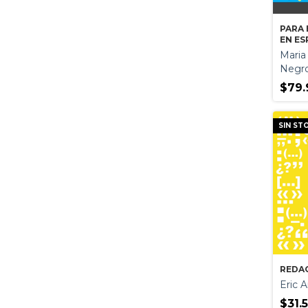
PARA 
EN E
Maria
Negro
$79.
SIN ST
REDA
Eric A
$31.