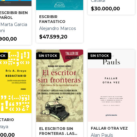
Cataldi
$30.000,00
ESCRIBIR BIEN
ESCRIBIR
SPAÑOL
FANTASTICO
 Marta Garcia
Alejandro Marcos
ni
$47.599,20
900,00
OCK
SIN STOCK
SIN STOCK
CTARIO
raya
FALLAR OTRA VEZ
EL ESCRITOR SIN
FRONTERAS . LAS
500,00
Alan Pauls