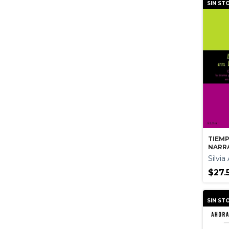
SIN ST
TIEMP
NARR
Silvi
$27.
SIN ST