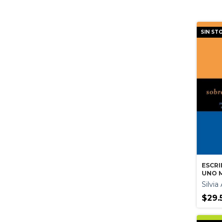
SIN ST
ESCRI
UNO 
Silvi
$29.