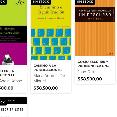
OCK
SIN STOCK
SIN STOCK
COMO ESCRIBIR Y
CAMINO A LA
PRONUNCIAR UN
PUBLICACION EL
DISCURSO
O EN LA
Joan Detz
ACION EL
Maria Antonia De
$38.500,00
a Adela Kohan
Miquel
500,00
$38.500,00
OCK