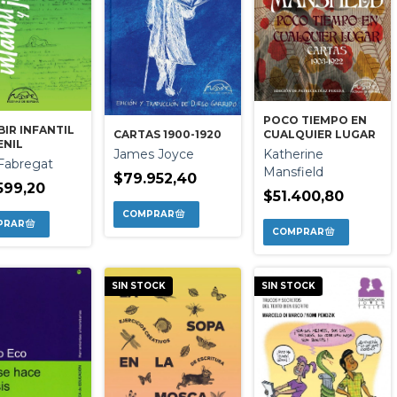
POCO TIEMPO EN
BIR INFANTIL
CUALQUIER LUGAR
CARTAS 1900-1920
ENIL
Katherine
James Joyce
 Fabregat
Mansfield
$79.952,40
599,20
$51.400,80
SIN STOCK
SIN STOCK