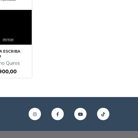
A ESCRIBA
D
no Quiros
900,00