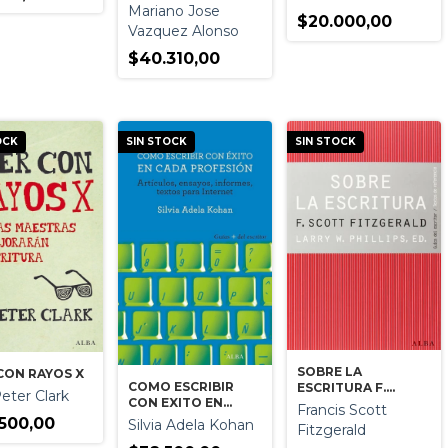
CLAVES DE LA
Mariano Jose
$20.000,00
ESCRITURA
Vazquez Alonso
CREATIVA
$40.310,00
OCK
SIN STOCK
SIN STOCK
SOBRE LA
CON RAYOS X
COMO ESCRIBIR
ESCRITURA F.
eter Clark
CON EXITO EN
SCOTT FITZGERALD
Francis Scott
CADA PROFESION
500,00
Silvia Adela Kohan
Fitzgerald