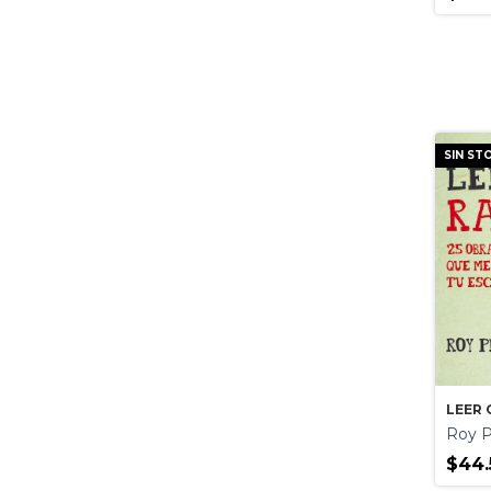
SIN ST
LEER 
Roy P
$44.