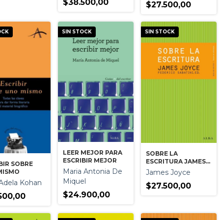
$38.500,00
$27.500,00
OCK
SIN STOCK
SIN STOCK
LEER MEJOR PARA
SOBRE LA
ESCRIBIR MEJOR
ESCRITURA JAMES
BIR SOBRE
JOYCE
Maria Antonia De
MISMO
James Joyce
Miquel
a Adela Kohan
$27.500,00
$24.900,00
500,00