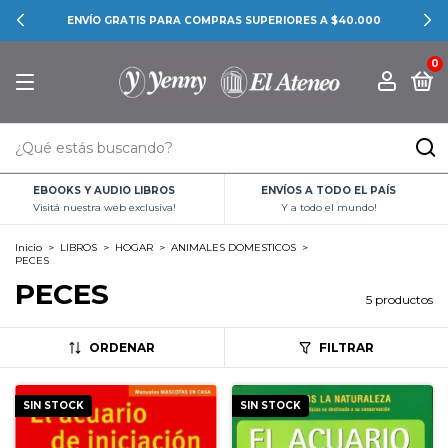
ENVÍO GRATIS PARA COMPRAS SUPERIORES A $40.000
0
EBOOKS Y AUDIO LIBROS
ENVÍOS A TODO EL PAÍS
Visitá nuestra web exclusiva!
Y a todo el mundo!
Inicio
>
LIBROS
>
HOGAR
>
ANIMALES DOMESTICOS
>
PECES
PECES
5 productos
ORDENAR
FILTRAR
SIN STOCK
SIN STOCK