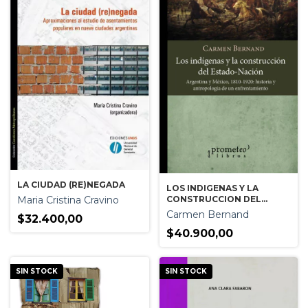
LA CIUDAD (RE)NEGADA
LOS INDIGENAS Y LA
CONSTRUCCION DEL
Maria Cristina Cravino
ESTADO-NACION
Carmen Bernand
$32.400,00
$40.900,00
SIN STOCK
SIN STOCK