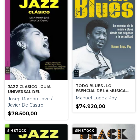
TODO BLUES . LO
JAZZ CLASICO . GUIA
ESENCIAL DE LA MUSICA
UNIVERSAL DEL
BLUES
Manuel Lopez Poy
Josep Ramon Jove /
Javier De Castro
$74.920,00
$78.500,00
SIN STOCK
SIN STOCK