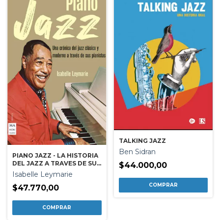
TALKING JAZZ
Ben Sidran
PIANO JAZZ - LA HISTORIA
DEL JAZZ A TRAVES DE SUS
$44.000,00
PIANISTAS MAS
Isabelle Leymarie
DESTACADOS
$47.770,00