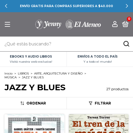
ENVÍO GRATIS PARA COMPRAS SUPERIORES A $40.000
0
EBOOKS Y AUDIO LIBROS
ENVÍOS A TODO EL PAÍS
Visitá nuestra web exclusiva!
Y a todo el mundo!
Inicio
>
LIBROS
>
ARTE, ARQUITECTURA Y DISEÑO
>
MÚSICA
>
JAZZ Y BLUES
JAZZ Y BLUES
27 productos
ORDENAR
FILTRAR