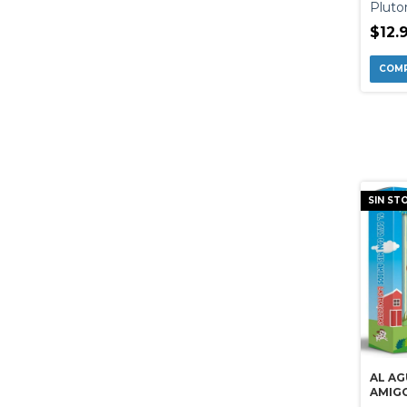
LIBR
Pluto
$12.
SIN ST
AL AG
AMIGO
MASC