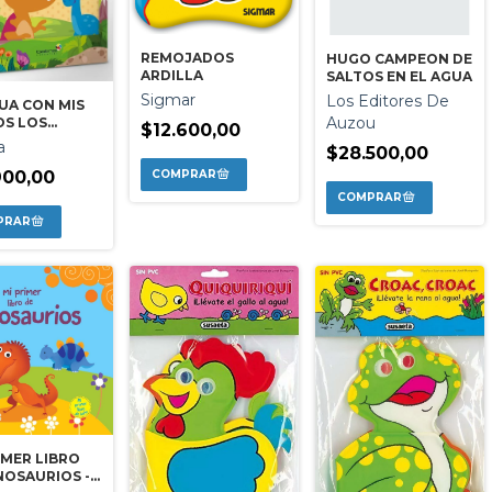
REMOJADOS
HUGO CAMPEON DE
ARDILLA
SALTOS EN EL AGUA
Sigmar
Los Editores De
UA CON MIS
Auzou
OS LOS
$12.600,00
SAURIOS
a
$28.500,00
900,00
IMER LIBRO
NOSAURIOS -