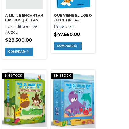
A LILI LE ENCANTAN
QUE VIENE EL LOBO
LAS COSQUILLAS
. CON TINTA
MAGICA AL AGUA -
Los Editores De
Pintachan
LIBRO BAÑO
Auzou
$47.550,00
$28.500,00
SIN STOCK
SIN STOCK