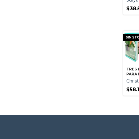
Surya
$38.
SIN ST
TRES 
PARA 
COMER
Christ
BAÑO 
DORM
$58.