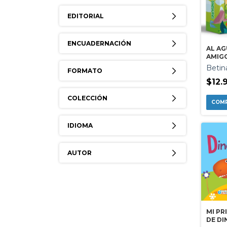
EDITORIAL
ENCUADERNACIÓN
AL AG
AMIG
DINO
Betin
FORMATO
$12.
COLECCIÓN
IDIOMA
AUTOR
MI PR
DE DI