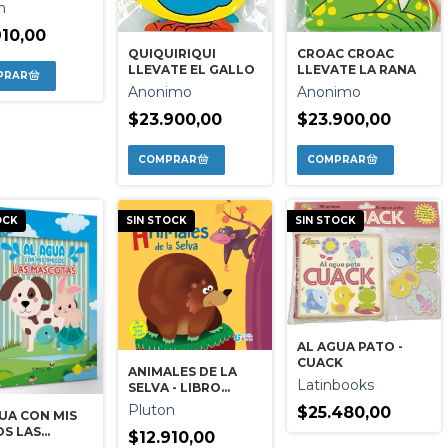
O BAÑO
n
910,00
QUIQUIRIQUI
CROAC CROAC
LLEVATE EL GALLO
LLEVATE LA RANA
Anonimo
Anonimo
$23.900,00
$23.900,00
OCK
SIN STOCK
SIN STOCK
AL AGUA PATO -
CUACK
ANIMALES DE LA
Latinbooks
SELVA - LIBRO
BAÑO
Pluton
$25.480,00
UA CON MIS
S LAS
$12.910,00
OTAS