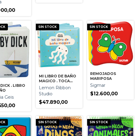
a
900,00
OCK
SIN STOCK
SIN STOCK
REMOJADOS
MI LIBRO DE BAÑO
MARIPOSA
MAGICO . TOCA
Sigmar
DICK . LIBRO
TOCA
Lemon Ribbon
AÑO
$12.600,00
Studio
ia Geis
$47.890,00
550,00
OCK
SIN STOCK
SIN STOCK