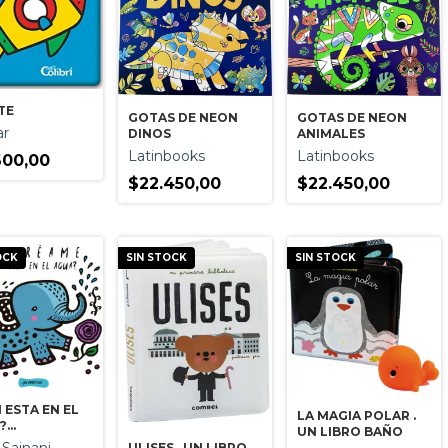
TE
GOTAS DE NEON
GOTAS DE NEON
ar
DINOS
ANIMALES
Latinbooks
Latinbooks
600,00
$22.450,00
$22.450,00
OCK
SIN STOCK
SIN STOCK
 ESTA EN EL
LA MAGIA POLAR .
?
UN LIBRO BAÑO
REAME
ULISES . UN LIBRO