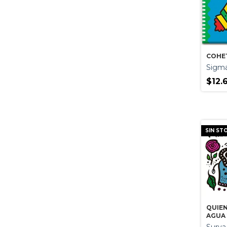
COHE
Sigm
$12.
SIN ST
QUIEN
AGUA 
COLO