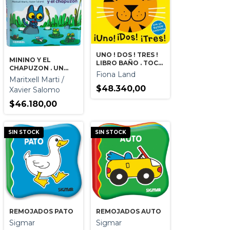
UNO ! DOS ! TRES !
MININO Y EL
LIBRO BAÑO . TOCA
CHAPUZON . UN
TOCA
Fiona Land
LIBRO BAÑO
Maritxell Marti /
$48.340,00
Xavier Salomo
$46.180,00
SIN STOCK
SIN STOCK
REMOJADOS PATO
REMOJADOS AUTO
Sigmar
Sigmar