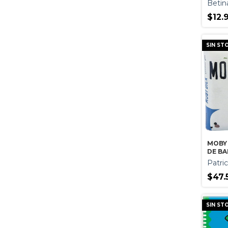
Betin
$12.
SIN ST
MOBY 
DE B
Patric
$47.
SIN ST