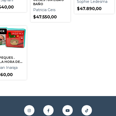
 Sajnani
Sophie Ledesma
BAÑO
540,00
$47.890,00
Patricia Geis
$47.550,00
OCK
PEQUES .
LA HORA DE
 PARA EL
ian Inaraja
Y PARA IR A
IR LOS
160,00