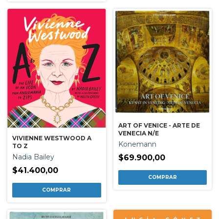
ART OF VENICE - ARTE DE
VENECIA N/E
VIVIENNE WESTWOOD A
Konemann
TO Z
Nadia Bailey
$69.900,00
$41.400,00