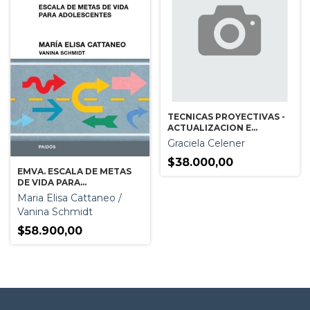
TECNICAS PROYECTIVAS -
ACTUALIZACION E
INTERPRETACION EN LOS
Graciela Celener
AMBITOS CLINICO
LABORAL Y FORENSE T.1
$38.000,00
EMVA. ESCALA DE METAS
DE VIDA PARA
ADOLESCENTES
Maria Elisa Cattaneo /
Vanina Schmidt
$58.900,00