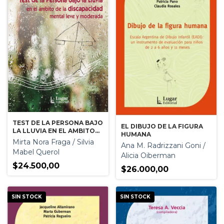
TEST DE LA PERSONA BAJO
EL DIBUJO DE LA FIGURA
LA LLUVIA EN EL AMBITO
HUMANA
DE LA DISCAPACIDAD LEVE
Mirta Nora Fraga / Silvia
Ana M. Radrizzani Goni /
Y MODERADA
Mabel Querol
Alicia Oiberman
$24.500,00
$26.000,00
SIN STOCK
SIN STOCK