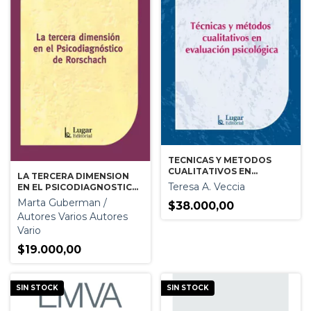
TECNICAS Y METODOS
CUALITATIVOS EN
LA TERCERA DIMENSION
EVALUACION
Teresa A. Veccia
EN EL PSICODIAGNOSTICO
PSICOLOGICA
DE RORSCHACH
Marta Guberman /
$38.000,00
Autores Varios Autores
Vario
$19.000,00
SIN STOCK
SIN STOCK