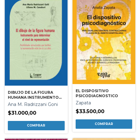
EL DISPOSITIVO
DIBUJO DE LA FIGURA
PSICODIAGNOSTICO
HUMANA INSTRUMENTO
PARA DETERMINAR EL
Zapata
Ana M. Radrizzani Goni
NIVEL DE
$33.500,00
REPRESENTACION EL
$31.000,00