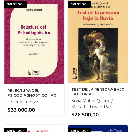
SIN STOCK
SIN STOCK
TEST DE LA PERSONA BAJO
RELECTURA DEL
LA LLUVIA
PSICODIAGNOSTICO - VOL.
1
Silvia Mabel Querol /
Helena Lunazzi
Maria I. Chavez Paz
$33.000,00
$26.500,00
SIN STOCK
SIN STOCK