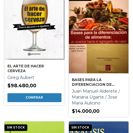
EL ARTE DE HACER
CERVEZA
Gireg Aubert
BASES PARA LA
DIFERENCIACION DE
$98.480,00
ALIMENTOS
Juan Manuel Alderete /
Mariana Ugarte / Jose
Maria Aulicino
$14.000,00
SIN STOCK
SIN STOCK