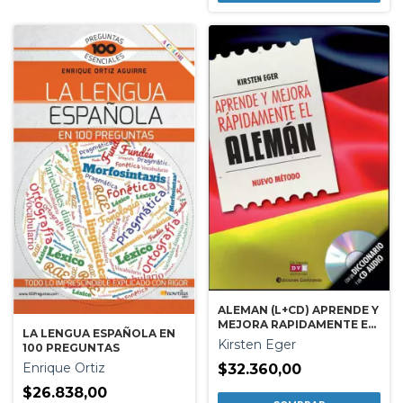
ALEMAN (L+CD) APRENDE Y
MEJORA RAPIDAMENTE EL
LA LENGUA ESPAÑOLA EN
(ED.ARG.)
Kirsten Eger
100 PREGUNTAS
Enrique Ortiz
$32.360,00
$26.838,00