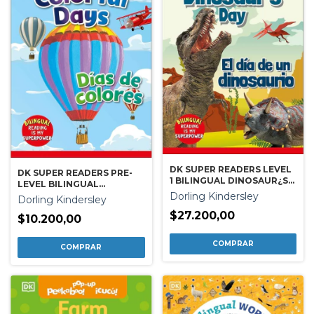
DK SUPER READERS LEVEL
DK SUPER READERS PRE-
1 BILINGUAL DINOSAUR¿S
LEVEL BILINGUAL
DAY ¿ EL DIA DE UN
COLORFUL DAYS ¿ DIAS DE
Dorling Kindersley
Dorling Kindersley
DINOSAURIO
COLORES
$27.200,00
$10.200,00