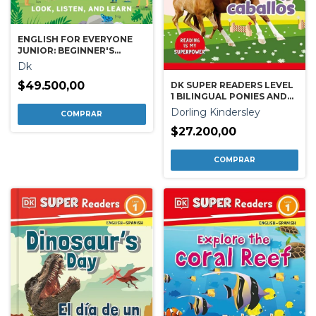
ENGLISH FOR EVERYONE
JUNIOR: BEGINNER'S
COURSE
Dk
$49.500,00
DK SUPER READERS LEVEL
1 BILINGUAL PONIES AND
HORSES ¿ PONIS Y
Dorling Kindersley
CABALLOS
$27.200,00