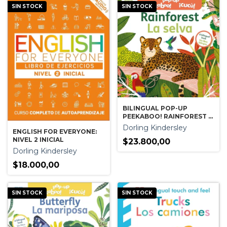
SIN STOCK
SIN STOCK
BILINGUAL POP-UP
PEEKABOO! RAINFOREST -
LA SELVA
Dorling Kindersley
ENGLISH FOR EVERYONE:
NIVEL 2 INICIAL
$23.800,00
Dorling Kindersley
$18.000,00
SIN STOCK
SIN STOCK