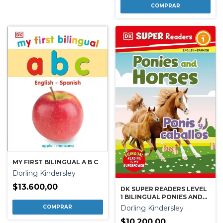
MY FIRST BILINGUAL A B C
Dorling Kindersley
$13.600,00
DK SUPER READERS LEVEL
1 BILINGUAL PONIES AND
HORSES ¿ PONIS Y
Dorling Kindersley
CABALLOS
$10.200,00