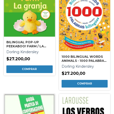
BILINGUAL POP-UP
PEEKABOO! FARM / LA
GRANJA
Dorling Kindersley
1000 BILINGUAL WORDS
$27.200,00
ANIMALS - 1000 PALABRAS
BILINGÜES ANIMALES
Dorling Kindersley
$27.200,00