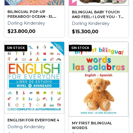
BILINGUAL POP-UP
BILINGUAL BABY TOUCH
PEEKABOO! OCEAN - EL
AND FEEL: I LOVE YOU - TE
OCEANO
AMO
Dorling Kindersley
Dorling Kindersley
$23.800,00
$15.300,00
SIN STOCK
SIN STOCK
ENGLISH FOR EVERYONE 4
MY FIRST BILINGUAL
Dorling Kindersley
WORDS