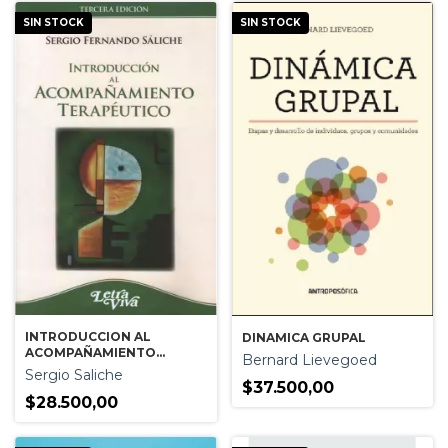
SIN STOCK
SIN STOCK
INTRODUCCION AL
DINAMICA GRUPAL
ACOMPAÑAMIENTO
Bernard Lievegoed
TERAPEUTICO
Sergio Saliche
$37.500,00
$28.500,00