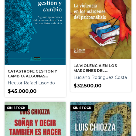
LA VIOLENCIA EN LOS
MARGENES DEL
CATASTROFE GESTION Y
PSICOANALISIS
CAMBIO. ALGUNAS
Luciano Rodriguez Costa
APLICACIONES DEL
Hector Rafael Lisondo
$32.500,00
PENSAMIENTO DE BION EN
UNA HISTORIA DE VIDA
$45.000,00
SIN STOCK
SIN STOCK