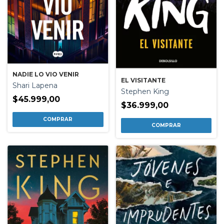
NADIE LO VIO VENIR
EL VISITANTE
Shari Lapena
Stephen King
$45.999,00
$36.999,00