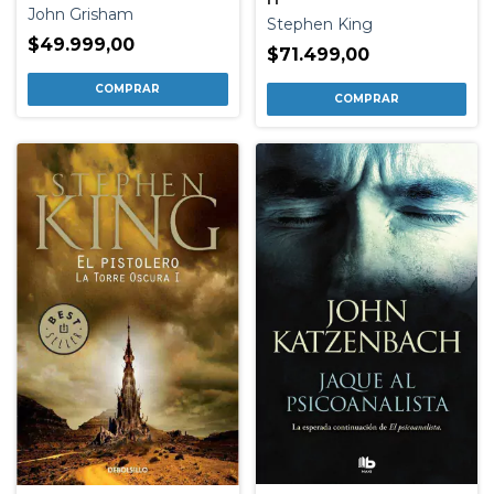
John Grisham
Stephen King
$49.999,00
$71.499,00