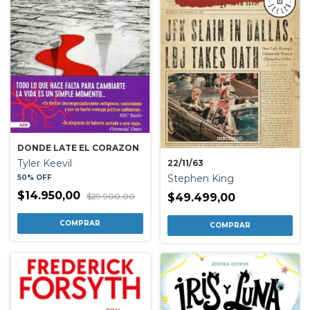
DONDE LATE EL CORAZON
Tyler Keevil
22/11/63
Stephen King
50% OFF
$14.950,00
$29.900,00
$49.499,00