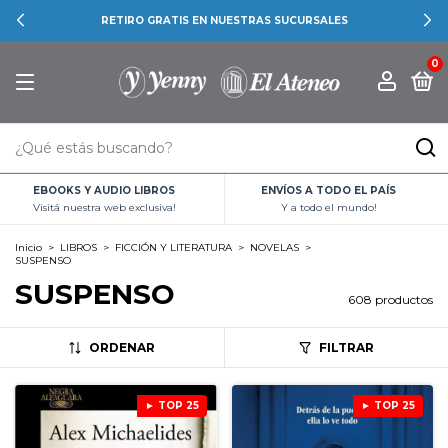
RETIRO GRATIS EN NUESTRAS SUCURSALES
0
EBOOKS Y AUDIO LIBROS
ENVÍOS A TODO EL PAÍS
Visitá nuestra web exclusiva!
Y a todo el mundo!
Inicio
>
LIBROS
>
FICCIÓN Y LITERATURA
>
NOVELAS
>
SUSPENSO
SUSPENSO
608 productos
ORDENAR
FILTRAR
► TOP 25
► TOP 25