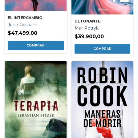
EL INTERCAMBIO
DETONANTE
John Grisham
Mar Petryk
$47.499,00
$39.900,00