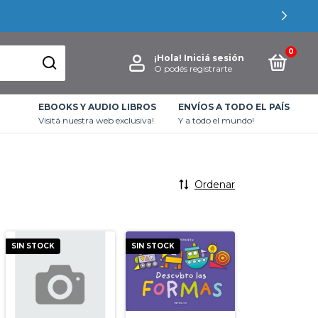
0
¡Hola!
Iniciá sesión
O podés registrarte
EBOOKS Y AUDIO LIBROS
ENVÍOS A TODO EL PAÍS
Visitá nuestra web exclusiva!
Y a todo el mundo!
Ordenar
SIN STOCK
SIN STOCK