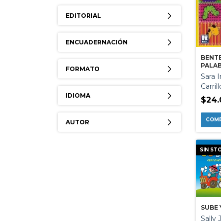
EDITORIAL
ENCUADERNACIÓN
BENT
PALAB
FORMATO
IMPR
Sara 
MAYU
Carrill
IDIOMA
$24.
AUTOR
SIN ST
SUBE 
Sally