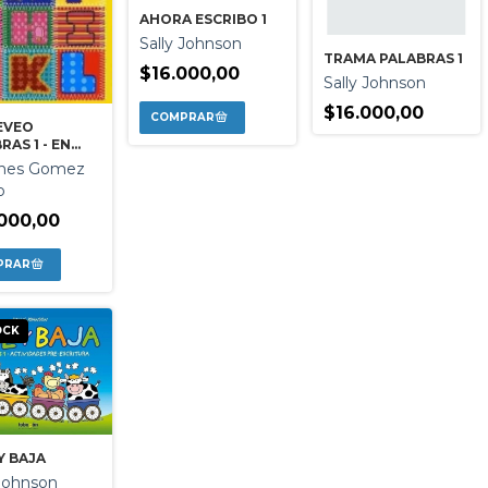
AHORA ESCRIBO 1
Sally Johnson
TRAMA PALABRAS 1
$16.000,00
Sally Johnson
$16.000,00
EVEO
RAS 1 - EN
ENTA
Ines Gomez
SCULA
o
000,00
OCK
Y BAJA
 Johnson