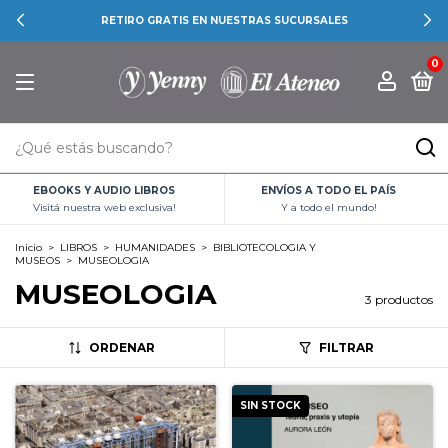
RETIRO GRATIS EN NUESTRAS SUCURSALES
0
EBOOKS Y AUDIO LIBROS
ENVÍOS A TODO EL PAÍS
Visitá nuestra web exclusiva!
Y a todo el mundo!
Inicio
>
LIBROS
>
HUMANIDADES
>
BIBLIOTECOLOGIA Y
MUSEOS
>
MUSEOLOGIA
MUSEOLOGIA
3 productos
ORDENAR
FILTRAR
SIN STOCK