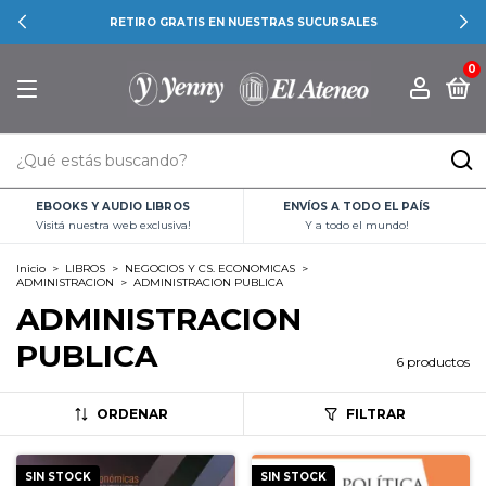
RETIRO GRATIS EN NUESTRAS SUCURSALES
0
EBOOKS Y AUDIO LIBROS
ENVÍOS A TODO EL PAÍS
Visitá nuestra web exclusiva!
Y a todo el mundo!
Inicio
>
LIBROS
>
NEGOCIOS Y CS. ECONOMICAS
>
ADMINISTRACION
>
ADMINISTRACION PUBLICA
ADMINISTRACION
PUBLICA
6 productos
ORDENAR
FILTRAR
SIN STOCK
SIN STOCK