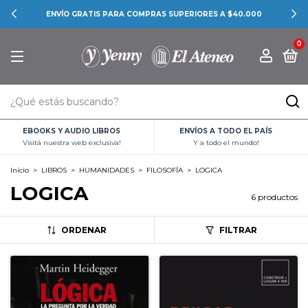
ENVÍO GRATIS PARA COMPRAS SUPERIORES A $40.000
0
EBOOKS Y AUDIO LIBROS
ENVÍOS A TODO EL PAÍS
Visitá nuestra web exclusiva!
Y a todo el mundo!
Inicio
>
LIBROS
>
HUMANIDADES
>
FILOSOFÍA
>
LOGICA
LOGICA
6 productos
ORDENAR
FILTRAR