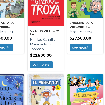
ENIGMAS PARA
MAS PARA
DESCUBRIR
UBRIR
HISTORIA
RIA ANTIGUA
GUERRA DE TROYA
Maria Maneru
 Maneru
MODERNA
LA
$27.500,00
500,00
Nicolas Schuff /
Mariana Ruiz
Johnson
$22.500,00