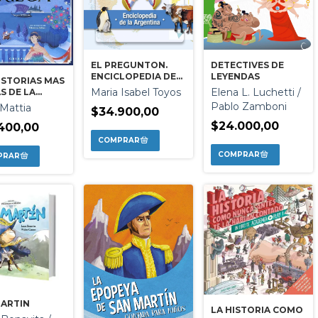
EL PREGUNTON.
DETECTIVES DE
ENCICLOPEDIA DE
LEYENDAS
ISTORIAS MAS
LA ARGENTINA
Maria Isabel Toyos
Elena L. Luchetti /
S DE LA
OGIA GRIEGA
Pablo Zamboni
 Mattia
$34.900,00
$24.000,00
400,00
MARTIN
LA HISTORIA COMO