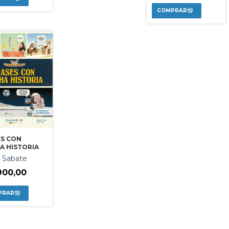
ES CON
A HISTORIA
r Sabate
900,00