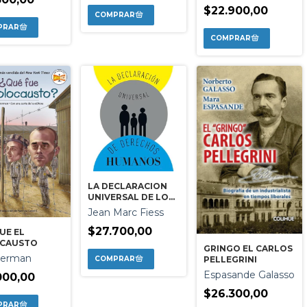
$22.900,00
LA DECLARACION
UNIVERSAL DE LOS
DERECHOS
Jean Marc Fiess
HUMANOS
$27.700,00
UE EL
CAUSTO
GRINGO EL CARLOS
Herman
PELLEGRINI
Espasande Galasso
000,00
$26.300,00