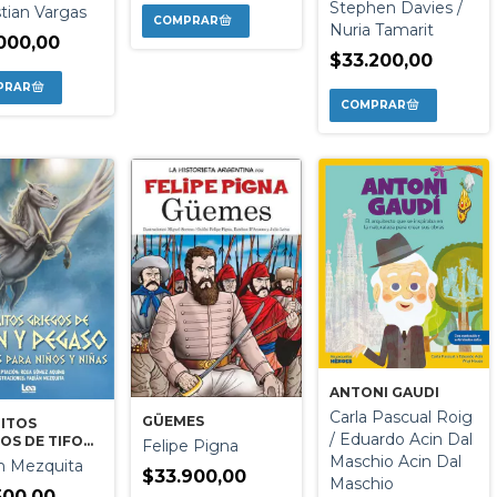
ANTIGUO EGIPTO
Stephen Davies /
tian Vargas
Nuria Tamarit
000,00
$33.200,00
ANTONI GAUDI
Carla Pascual Roig
GÜEMES
MITOS
/ Eduardo Acin Dal
OS DE TIFON
Felipe Pigna
GASO
Maschio Acin Dal
n Mezquita
$33.900,00
Maschio
500,00