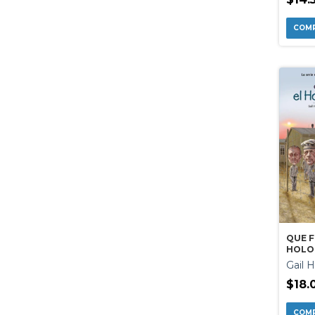
QUE F
HOLO
Gail 
$18.