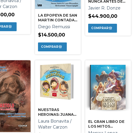
 Bonavita /
NUNCA ANTES DE
LA HABIAN
r Carzon
Javier R. Donze
CONTADO
500,00
LA EPOPEYA DE SAN
$44.900,00
MARTIN CONTADA
PARA NIÑOS
Diego Remussi
$14.500,00
NUESTRAS
HEROINAS: JUANA
AZURDUY MARIA
Laura Bonavita /
EL GRAN LIBRO DE
REMEDIOS DEL
LOS MITOS
Walter Carzon
VALLE Y MACACHA
GRIEGOS
Monica Lopez