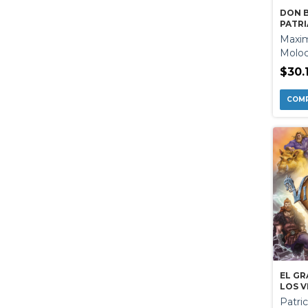
DON 
PATRI
ARGE
Maxim
Moloc
$30.
EL GR
LOS V
Patrici