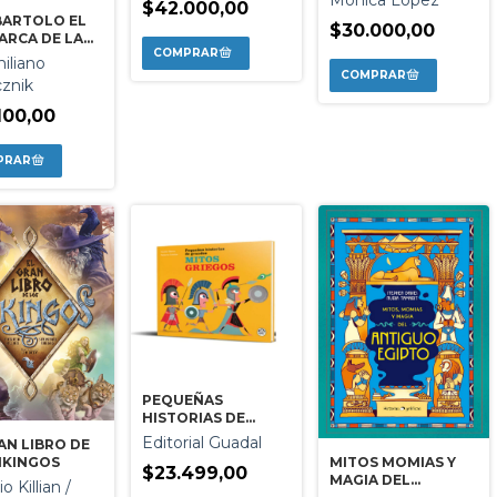
GÜEMES
$42.000,00
BARTOLO EL
$30.000,00
ARCA DE LA
NTINA
iliano
znik
100,00
PEQUEÑAS
HISTORIAS DE
OTROS GRANDES
Editorial Guadal
AN LIBRO DE
MITOS GRIEGOS
MITOS MOMIAS Y
IKINGOS
$23.499,00
MAGIA DEL
o Killian /