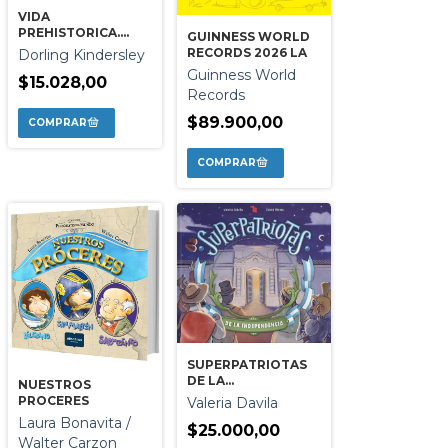
VIDA
PREHISTORICA.
GUINNESS WORLD
TIERRA PRIMITIVA Y
RECORDS 2026 LA
Dorling Kindersley
PUEBLOS
Guinness World
PREHISTORICOS
$15.028,00
Records
$89.900,00
SUPERPATRIOTAS
DE LA
NUESTROS
INDEPENDENCIA
PROCERES
Valeria Davila
Laura Bonavita /
$25.000,00
Walter Carzon