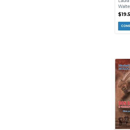
Laura
Walte
$19.