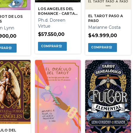
LOS ANGELES DEL
ROMANCE - CARTAS
EL TAROT PASO A
ROT DE LOS
DEL ORACULO
Ph.d. Doreen
PASO
S
Virtue
Marianne Costa
n Lynn
$57.550,00
$49.999,00
900,00
ULO DEL