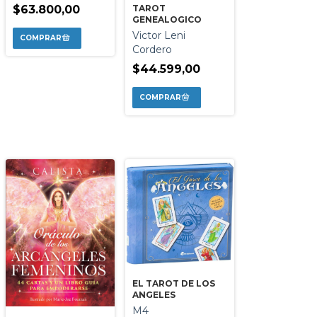
TAROT
$63.800,00
GENEALOGICO
Victor Leni
Cordero
$44.599,00
EL TAROT DE LOS
ANGELES
M4