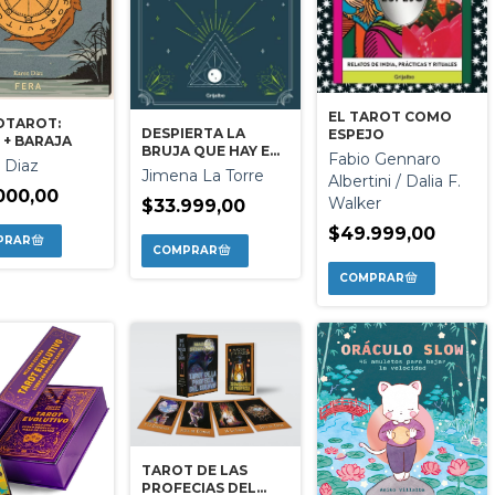
EL TAROT COMO
OTAROT:
DESPIERTA LA
ESPEJO
 + BARAJA
BRUJA QUE HAY EN
Fabio Gennaro
 Diaz
VOS
Jimena La Torre
Albertini / Dalia F.
000,00
Walker
$33.999,00
$49.999,00
TAROT DE LAS
PROFECIAS DEL