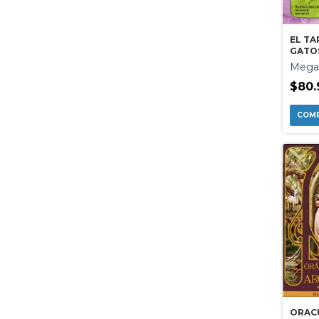
EL TA
GATO
Mega
$80.
ORAC