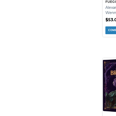
FUEGO
ARCA
Alexa
CART
Wen
$53.