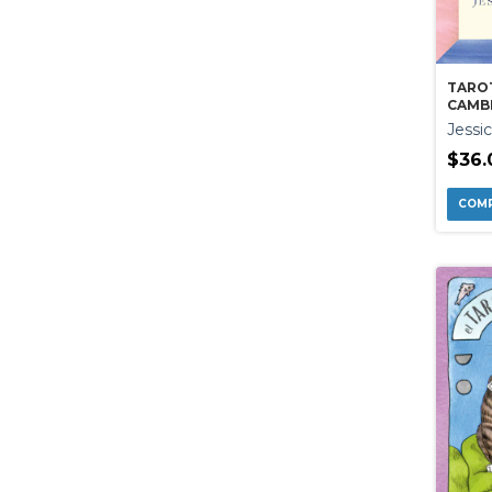
TARO
CAMB
Jessi
$36.