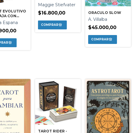
CUERVO - LIBRO +
Maggie Stiefvater
78 CARTAS
T EVOLUTIVO
$16.800,00
ORACULO SLOW
CAJA CON
A. Villalba
a Espana
$45.000,00
900,00
TAROT RIDER -