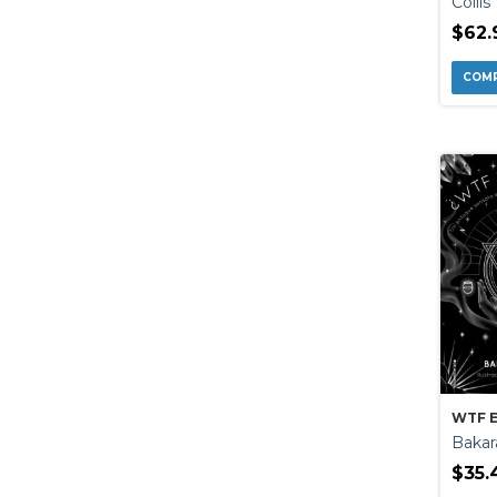
Collis
$62.
WTF E
Bakar
$35.