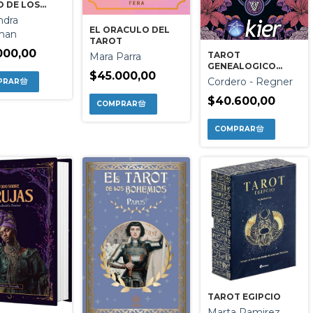
 DE LOS
NGELES. CON
ndra
AS
EL ORACULO DEL
man
TAROT
000,00
TAROT
Mara Parra
GENEALOGICO
$45.000,00
FULGOR
Cordero - Regner
ELEMENTAL
$40.600,00
TAROT EGIPCIO
Marta Ramirez