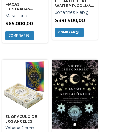
EL TAROT DE A.E.
MAGAS
WAITE Y P. COLMAN
ILUSTRADAS
SMITH
Johannes Fiebig
EDICION ESPECIAL
Mara Parra
$331.900,00
$65.000,00
EL ORACULO DE
LOS ANGELES
Yohana Garcia