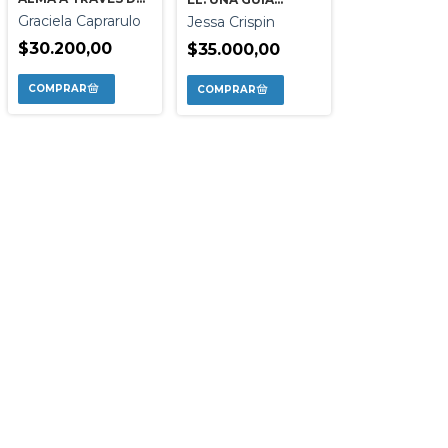
LOS NUMEROS
MODERNA PARA
Graciela Caprarulo
Jessa Crispin
UNA VIDA
$30.200,00
INSPIRADA
$35.000,00