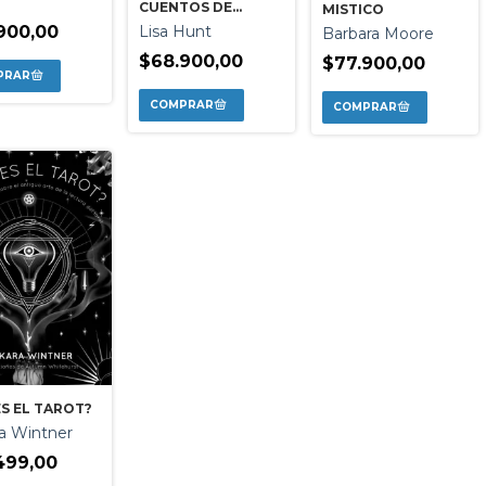
CUENTOS DE
MISTICO
HADAS EL -
Lisa Hunt
900,00
Barbara Moore
ESTUCHE
$68.900,00
$77.900,00
S EL TAROT?
a Wintner
499,00