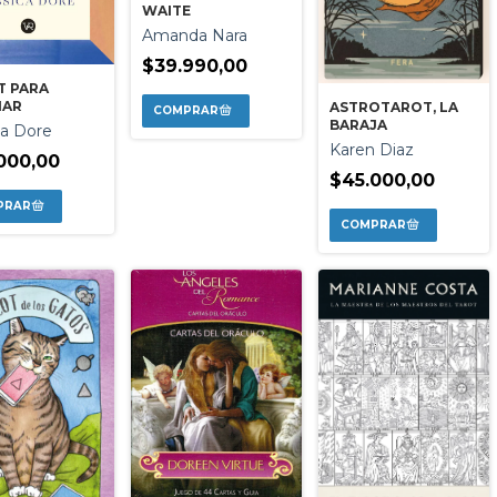
WAITE
Amanda Nara
$39.990,00
T PARA
IAR
ASTROTAROT, LA
BARAJA
ca Dore
Karen Diaz
000,00
$45.000,00