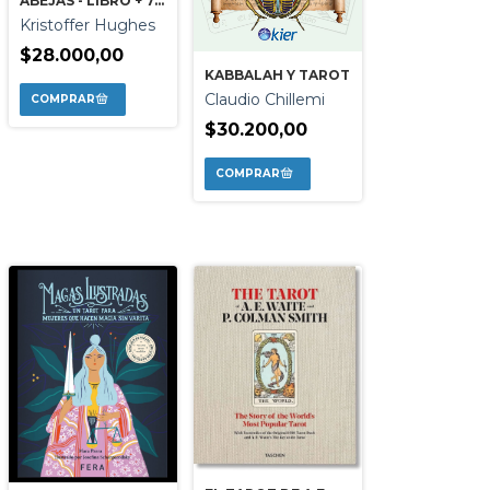
ABEJAS - LIBRO + 78
CARTAS
Kristoffer Hughes
$28.000,00
KABBALAH Y TAROT
Claudio Chillemi
$30.200,00