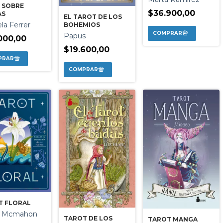
 SOBRE
$36.900,00
AS
EL TAROT DE LOS
la Ferrer
BOHEMIOS
Papus
000,00
$19.600,00
T FLORAL
a Mcmahon
TAROT DE LOS
TAROT MANGA